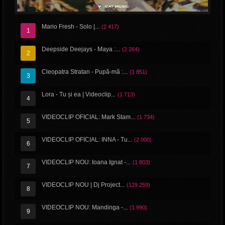
Mario Fresh - Solo |...
(2 417)
Mario Fresh - Solo | Videoclip Oficial
Deepside Deejays - Maya :...
(2 264)
Videoclipuri
Stiri
Cleopatra Stratan - Pupă-mă :...
(1 851)
Lora - Tu și ea | Videoclip...
(1 713)
VIDEOCLIP OFICIAL: Mark Stam...
(1 734)
VIDEOCLIP OFICIAL: INNA - Tu...
(2 000)
VIDEOCLIP NOU: Ioana Ignat -...
(1 803)
VIDEOCLIP NOU | Dj Project...
(129 259)
VIDEOCLIP NOU: Mandinga -...
(1 990)