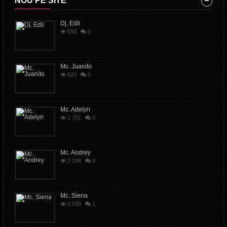
NOU PE SITE
Dj. Edii
693
0
Mc. Juanito
620
0
Mc. Adelyn
1 751
0
Mc. Andrey
2 198
0
Mc. Siena
2 830
1