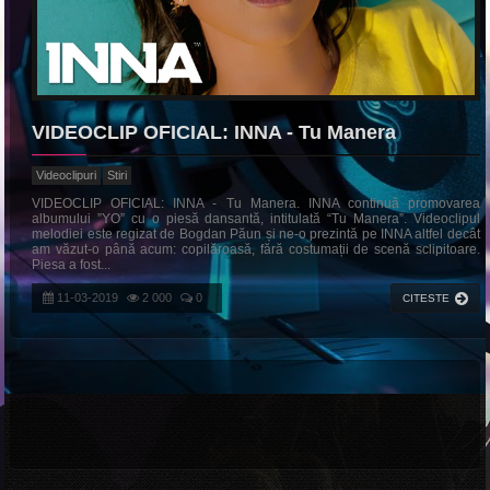
VIDEOCLIP OFICIAL: INNA - Tu Manera
Videoclipuri
Stiri
VIDEOCLIP OFICIAL: INNA - Tu Manera. INNA continuă promovarea
albumului ”YO” cu o piesă dansantă, intitulată “Tu Manera”. Videoclipul
melodiei este regizat de Bogdan Păun și ne-o prezintă pe INNA altfel decât
am văzut-o până acum: copilăroasă, fără costumații de scenă sclipitoare.
Piesa a fost...
11-03-2019
2 000
0
CITESTE