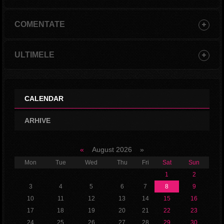
COMENTATE
ULTIMELE
CALENDAR
ARHIVE
«
August 2026 »
Mon
Tue
Wed
Thu
Fri
Sat
Sun
1
2
3
4
5
6
7
8
9
10
11
12
13
14
15
16
17
18
19
20
21
22
23
24
25
26
27
28
29
30